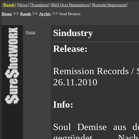
[
Bands
]
[
News
]
[
Tourdaten
]
[
Hell Over Hammaburg
]
[
Kontakt/Impressum
]
>>
>>
>>
Home
Bands
Archiv
Soul Demise
Sindustry
Fotos
Release:
Remission Records / 
26.11.2010
Info:
Soul Demise aus d
gegründet. Nac