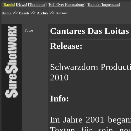
[
Bands
]
[
News
]
[
Tourdaten
]
[
Hell Over Hammaburg
]
[
Kontakt/Impressum
]
>>
>>
>>
Home
Bands
Archiv
Xerion
Cantares Das Loitas
Fotos
Release:
Schwarzdorn Producti
2010
Info:
Im Jahre 2001 began
Texten für sein ne