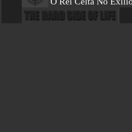
O Rei Celta No Exili