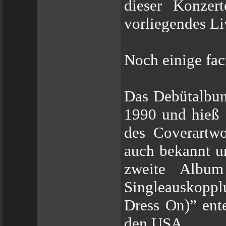
dieser Konzer
vorliegendes L
Noch einige fac
Das Debütalb
1990 und hieß 
des Coverartwo
auch bekannt u
zweite Album
Singleauskopp
Dress On)” ente
den USA.