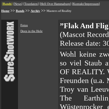
[
Bands
]
[
News
]
[
Tourdaten
]
[
Hell Over Hammaburg
]
[
Kontakt/Impressum
]
>>
>>
>>
Home
Bands
Archiv
Masters of Reality
”Flak And Flig
Fotos
Deep in the Hole
(Mascot Recor
Release date: 3
Wohl keine zw
so viel Staub
OF REALITY. W
Freunden (u.a
Troy van Leeuw
The Earthli
Wüstenrocker 