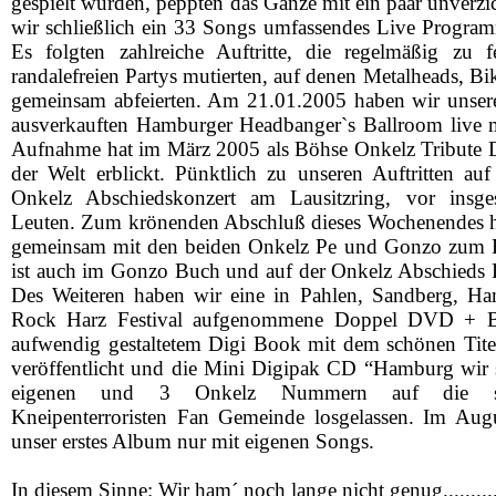
gespielt wurden, peppten das Ganze mit ein paar unverzic
wir schließlich ein 33 Songs umfassendes Live Progra
Es folgten zahlreiche Auftritte, die regelmäßig zu f
randalefreien Partys mutierten, auf denen Metalheads, B
gemeinsam abfeierten. Am 21.01.2005 haben wir unseren
ausverkauften Hamburger Headbanger`s Ballroom live m
Aufnahme hat im März 2005 als Böhse Onkelz Tribute 
der Welt erblickt. Pünktlich zu unseren Auftritten a
Onkelz Abschiedskonzert am Lausitzring, vor insg
Leuten. Zum krönenden Abschluß dieses Wochenendes h
gemeinsam mit den beiden Onkelz Pe und Gonzo zum B
ist auch im Gonzo Buch und auf der Onkelz Abschied
Des Weiteren haben wir eine in Pahlen, Sandberg, 
Rock Harz Festival aufgenommene Doppel DVD + 
aufwendig gestaltetem Digi Book mit dem schönen Titel
veröffentlicht und die Mini Digipak CD “Hamburg wir s
eigenen und 3 Onkelz Nummern auf die st
Kneipenterroristen Fan Gemeinde losgelassen. Im Aug
unser erstes Album nur mit eigenen Songs.
In diesem Sinne: Wir ham´ noch lange nicht genug.........