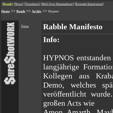
[
Bands
]
[
News
]
[
Tourdaten
]
[
Hell Over Hammaburg
]
[
Kontakt/Impressum
]
>>
>>
>>
Home
Bands
Archiv
Hypnos
Rabble Manifesto
Fotos
Info:
HYPNOS entstanden E
langjährige Formatio
Kollegen aus Kraba
Demo, welches spä
veröffentlicht wurd
großen Acts wie
Amon Amarth, Mayh