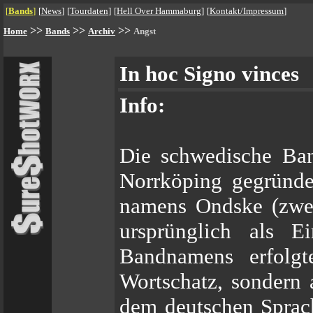
[
Bands
]
[
News
]
[
Tourdaten
]
[
Hell Over Hammaburg
]
[
Kontakt/Impressum
]
>>
>>
>>
Home
Bands
Archiv
Angst
In hoc Signo vinces
Info:
Die schwedische Ba
Norrköping gegründet
namens Ondske (zwe
ursprünglich als 
Bandnamens erfolgt
Wortschatz, sondern 
dem deutschen Sprach