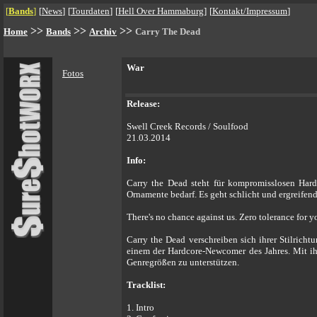
[
Bands
]
[
News
]
[
Tourdaten
]
[
Hell Over Hammaburg
]
[
Kontakt/Impressum
]
>>
>>
>>
Home
Bands
Archiv
Carry The Dead
War
Fotos
Release:
Swell Creek Records / Soulfood
21.03.2014
Info:
Carry the Dead steht für kompromisslosen Hard
Ornamente bedarf. Es geht schlicht und ergreifend
There's no chance against us. Zero tolerance for y
Carry the Dead verschreiben sich ihrer Stilricht
einem der Hardcore-Newcomer des Jahres. Mit ih
Genregrößen zu unterstützen.
Tracklist:
1. Intro