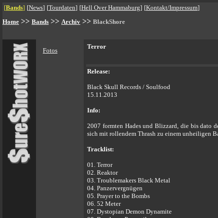
[
Bands
]
[
News
]
[
Tourdaten
]
[
Hell Over Hammaburg
]
[
Kontakt/Impressum
]
>>
>>
>>
Home
Bands
Archiv
BlackShore
Terror
Fotos
Release:
Black Skull Records / Soulfood
15.11.2013
Info:
2007 formten Hades und Blizzard, die bis dato d
sich mit rollendem Thrash zu einem unheiligen Ba
Tracklist:
01. Terror
02. Reaktor
03. Troublemakers Black Metal
04. Panzervergnügen
05. Prayer to the Bombs
06. 52 Meter
07. Dystopian Demon Dynamite