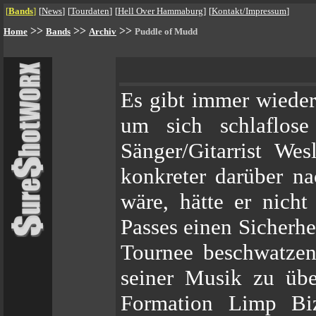
[
Bands
]
[
News
]
[
Tourdaten
]
[
Hell Over Hammaburg
]
[
Kontakt/Impressum
]
>>
>>
>>
Home
Bands
Archiv
Puddle of Mudd
Es gibt immer wieder 
um sich schlaflose
Sänger/Gitarrist We
konkreter darüber n
wäre, hätte er nicht
Passes einen Sicherh
Tournee beschwatzen
seiner Musik zu übe
Formation Limp Biz