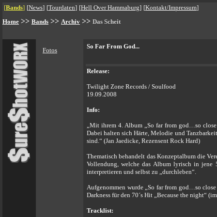
[
Bands
]
[
News
]
[
Tourdaten
]
[
Hell Over Hammaburg
]
[
Kontakt/Impressum
]
>>
>>
>>
Home
Bands
Archiv
Das Scheit
So Far From God...
Fotos
Release:
Twilight Zone Records / Soulfood
19.09.2008
Info:
„Mit ihrem 4. Album „So far from god…so close
Dabei halten sich Härte, Melodie und Tanzbarkeit
sind.“ (Jan Jaedicke, Rezensent Rock Hard)
Thematisch behandelt das Konzeptalbum die Verei
Vollendung, welche das Album lyrisch in jene 
interpretieren und selbst zu „durchleben“.
Aufgenommen wurde „So far from god…so close to
Darkness für den 70´s Hit „Because the night“ (im
Tracklist: