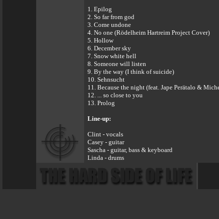
1. Epilog
2. So far from god
3. Come undone
4. No one (Rödelheim Hartreim Project Cover)
5. Hollow
6. December sky
7. Snow white hell
8. Someone will listen
9. By the way (I think of suicide)
10. Sehnsucht
11. Because the night (feat. Jape Perätalo & Mich
12. ... so close to you
13. Prolog
Line-up:
Clint - vocals
Casey - guitar
Sascha - guitar, bass & keyboard
Linda - drums