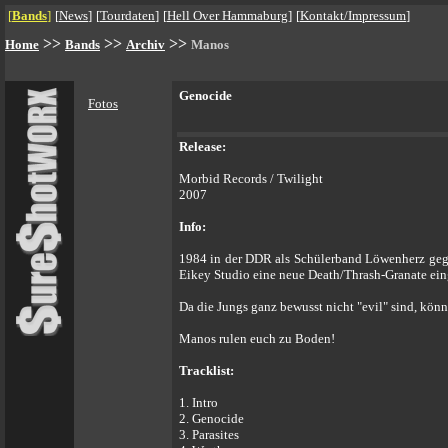
[
Bands
]
[
News
]
[
Tourdaten
]
[
Hell Over Hammaburg
]
[
Kontakt/Impressum
]
>>
>>
>>
Home
Bands
Archiv
Manos
Genocide
Fotos
Release:
Morbid Records / Twilight
2007
Info:
1984 in der DDR als Schülerband Löwenherz geg
Eikey Studio eine neue Death/Thrash-Granate einge
Da die Jungs ganz bewusst nicht "evil" sind, kön
Manos rulen euch zu Boden!
Tracklist:
1. Intro
2. Genocide
3. Parasites