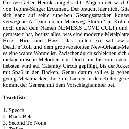
Groove-Geber Henrik mitgebracht. Abgerundet w
von Tephra-Sänger Ercüment. Der braucht hier nicht Gita
sich ganz auf seine superben Gesangsattacken konzen
verwegene A-Team da im Maarweg Studio2 in Köln ei
noch unter dem Namen NEMESIS LOVE CULT) und spä
gemastert hat, besitzt alles, was eine moderne Metalplatte
Herz, Hirn und Hass. Das poltert so satt zwis
Death`n`Roll und dem groovebetonten New-Orleans-Meta
es eine wahre Wonne ist. Zwischendurch schleichen sich 
melancholische Melodien ein. Doch nur bis zum näch
liebsten wird auf Calamity Circus gepflügt, bis der Ack
mit Spaß in den Backen. Genau darum soll es ja gehen.
genug Metalmacker, die zum Lachen in den Keller gehe
kommt der General mit dem Vorschlaghammer bei.
Tracklist:
1. Speech
2. Black Belt
3. Second To None