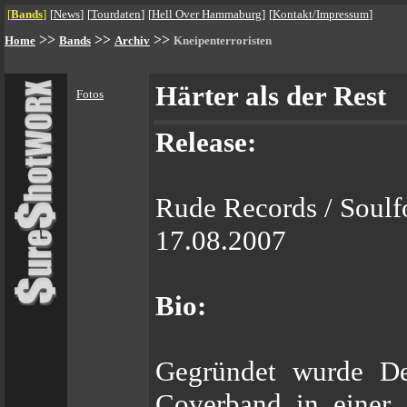
[
Bands
]
[
News
]
[
Tourdaten
]
[
Hell Over Hammaburg
]
[
Kontakt/Impressum
]
>>
>>
>>
Home
Bands
Archiv
Kneipenterroristen
Härter als der Rest
Fotos
Release:
Rude Records / Soul
17.08.2007
Bio:
Gegründet wurde Deu
Coverband in einer 