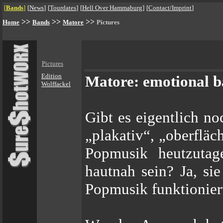
[
Bands
]
[
News
]
[
Tourdates
]
[
Hell Over Hammaburg
]
[
Contact/Imprint
]
>>
>>
>>
Home
Bands
Matore
Pictures
Pictures
Edition
Matore: emotional b
Wolffackel
Gibt es eigentlich no
„plakativ“, „oberfläc
Popmusik heutzutage
hautnah sein? Ja, si
Popmusik funktionier